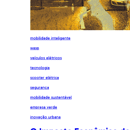
mobilidade inteligente
wasp
veículos elétricos
tecnologia
scooter elétrica
segurança
mobilidade sustentável
empresa verde
inovação urbana