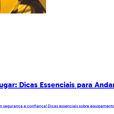
gar: Dicas Essenciais para Andar
om segurança e confiança! Dicas essenciais sobre equipament