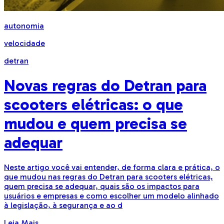
autonomia
velocidade
detran
Novas regras do Detran para
scooters elétricas: o que
mudou e quem precisa se
adequar
Neste artigo você vai entender, de forma clara e prática, o
que mudou nas regras do Detran para scooters elétricas,
quem precisa se adequar, quais são os impactos para
usuários e empresas e como escolher um modelo alinhado
à legislação, à segurança e ao d
Leia Mais