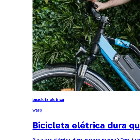
bicicleta eletrica
wasp
Bicicleta elétrica dura 