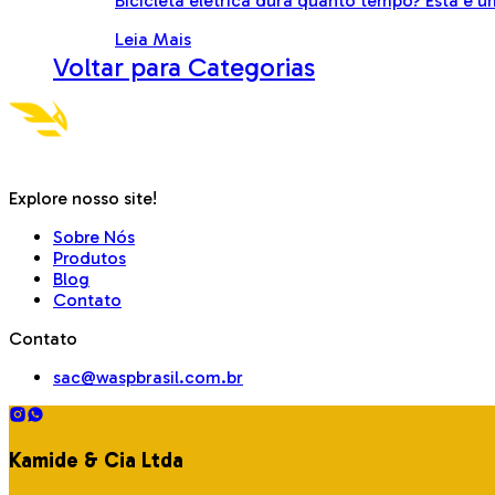
Bicicleta elétrica dura quanto tempo? Esta é u
Leia Mais
Voltar para Categorias
Explore nosso site!
Sobre Nós
Produtos
Blog
Contato
Contato
sac@waspbrasil.com.br
Kamide & Cia Ltda