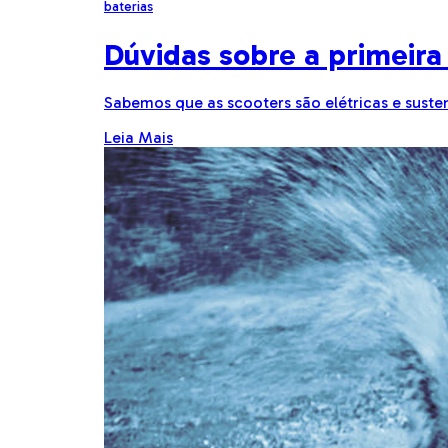
baterias
Dúvidas sobre a primeira
Sabemos que as scooters são elétricas e sust
Leia Mais