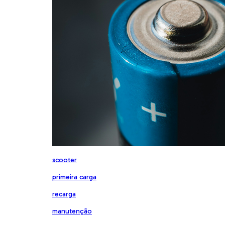
scooter
primeira carga
recarga
manutenção