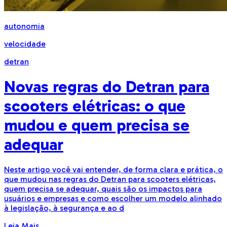
autonomia
velocidade
detran
Novas regras do Detran para
scooters elétricas: o que
mudou e quem precisa se
adequar
Neste artigo você vai entender, de forma clara e prática, o
que mudou nas regras do Detran para scooters elétricas,
quem precisa se adequar, quais são os impactos para
usuários e empresas e como escolher um modelo alinhado
à legislação, à segurança e ao d
Leia Mais